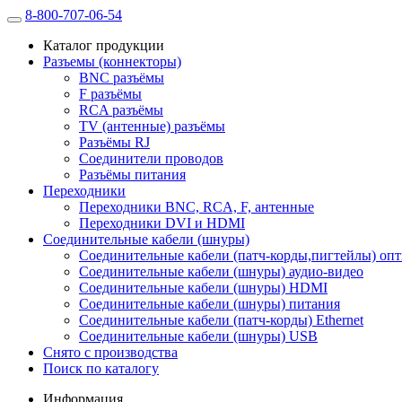
8-800-707-06-54
Каталог продукции
Разъемы (коннекторы)
BNC разъёмы
F разъёмы
RCA разъёмы
TV (антенные) разъёмы
Разъёмы RJ
Соединители проводов
Разъёмы питания
Переходники
Переходники BNC, RCA, F, антенные
Переходники DVI и HDMI
Соединительные кабели (шнуры)
Соединительные кабели (патч-корды,пигтейлы) оп
Соединительные кабели (шнуры) аудио-видео
Соединительные кабели (шнуры) HDMI
Соединительные кабели (шнуры) питания
Соединительные кабели (патч-корды) Ethernet
Соединительные кабели (шнуры) USB
Снято с производства
Поиск по каталогу
Информация