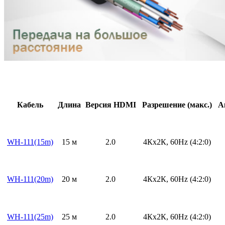
Кабель
Длина
Версия HDMI
Разрешение (макс.)
А
WH-111(15m)
15 м
2.0
4Кх2К, 60Hz (4:2:0)
WH-111(20m)
20 м
2.0
4Кх2К, 60Hz (4:2:0)
WH-111(25m)
25 м
2.0
4Кх2К, 60Hz (4:2:0)