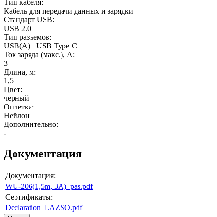
Тип кабеля
:
Кабель для передачи данных и зарядки
Стандарт USB
:
USB 2.0
Тип разъемов
:
USB(A) - USB Type-C
Ток заряда (макс.), А
:
3
Длина, м
:
1,5
Цвет
:
черный
Оплетка
:
Нейлон
Дополнительно
:
-
Документация
Документация:
WU-206(1,5m, 3A)_pas.pdf
Сертификаты:
Declaration_LAZSO.pdf