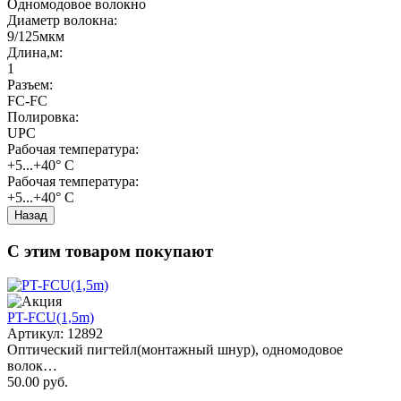
Одномодовое волокно
Диаметр волокна
:
9/125мкм
Длина,м
:
1
Разъем
:
FC-FC
Полировка
:
UPC
Рабочая температура
:
+5...+40° С
Рабочая температура
:
+5...+40° С
С этим товаром покупают
PT-FCU(1,5m)
Артикул: 12892
Оптический пигтейл(монтажный шнур), одномодовое
волок…
50.00 руб.